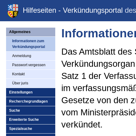
Hilfeseiten - Verkündungsportal
des
Information
Allgemeines
Informationen zum
Verkündungsportal
Das Amtsblatt des 
Anmeldung
Verkündungsorgan 
Passwort vergessen
Satz 1 der Verfass
Kontakt
Über juris
im verfassungsmäß
Einstellungen
Gesetze von den zu
Recherchegrundlagen
vom Ministerpräsid
Suche
Erweiterte Suche
verkündet.
Spezialsuche