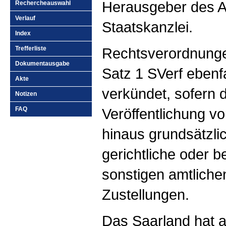
Herausgeber des Am
Rechercheauswahl
Verlauf
Staatskanzlei.
Index
Trefferliste
Rechtsverordnunge
Dokumentausgabe
Satz 1 SVerf ebenf
Akte
verkündet, sofern 
Notizen
FAQ
Veröffentlichung vo
hinaus grundsätzli
gerichtliche oder 
sonstigen amtlichen
Zustellungen.
Das Saarland hat a