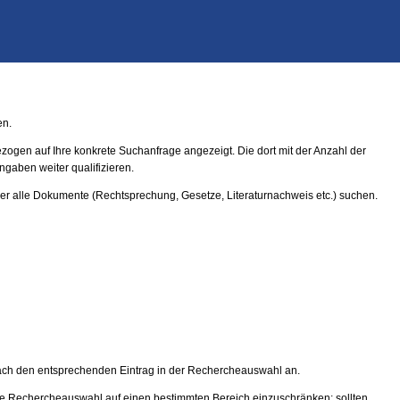
en.
ogen auf Ihre konkrete Suchanfrage angezeigt. Die dort mit der Anzahl der
gaben weiter qualifizieren.
ber alle Dokumente (Rechtsprechung, Gesetze, Literaturnachweis etc.) suchen.
ach den entsprechenden Eintrag in der Rechercheauswahl an.
e Rechercheauswahl auf einen bestimmten Bereich einzuschränken; sollten