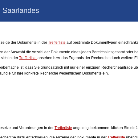
 Saarlandes
nzeige der Dokumente in der
Trefferliste
auf bestimmte Dokumenttypen einschränk
en der Auswahl die Anzahl der Dokumente eines jeden Bereichs insgesamt oder bez
sich in der
Trefferliste
ansehen bzw. das Ergebnis der Recherche durch weitere Ein
oberfläche ist, dass Sie grundsätzlich mit nur einer einzigen Rechercheanfrage ü
auf die für Ihre konkrete Recherche wesentlichen Dokumente ein.
Gesetze und Verordnungen in der
Trefferliste
angezeigt bekommen, klicken Sie einf
 Recherche dazu entschließen, die Anzeige der Dokumente in der
Trefferliste
über di