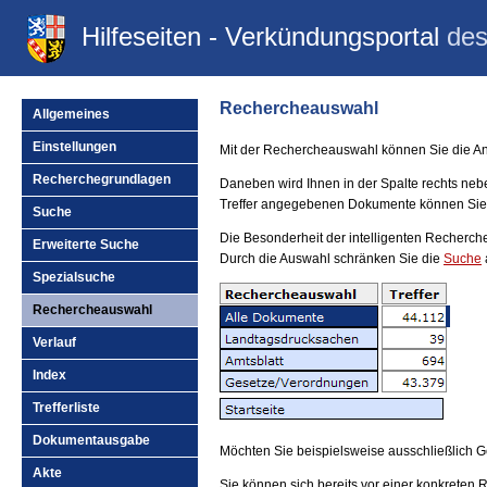
Hilfeseiten - Verkündungsportal
des
Rechercheauswahl
Allgemeines
Einstellungen
Mit der Rechercheauswahl können Sie die A
Recherchegrundlagen
Daneben wird Ihnen in der Spalte rechts neb
Treffer angegebenen Dokumente können Sie 
Suche
Die Besonderheit der intelligenten Recherche
Erweiterte Suche
Durch die Auswahl schränken Sie die
Suche
Spezialsuche
Rechercheauswahl
Verlauf
Index
Trefferliste
Dokumentausgabe
Möchten Sie beispielsweise ausschließlich 
Akte
Sie können sich bereits vor einer konkreten