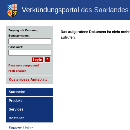
Verkündungsportal
des Saarlandes
Zugang mit Kennung:
Das aufgerufene Dokument ist nicht mehr
Benutzername:
aufrufen.
Passwort:
?
Passwort vergessen?
Freischalten
Kostenloses Amtsblatt
Startseite
Produkt
Services
Bestellen
Externe Links: