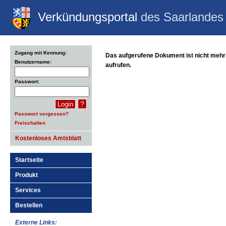
Verkündungsportal
des Saarlandes
Zugang mit Kennung:
Das aufgerufene Dokument ist nicht mehr
Benutzername:
aufrufen.
Passwort:
?
Passwort vergessen?
Freischalten
Kostenloses Amtsblatt
Startseite
Produkt
Services
Bestellen
Externe Links: